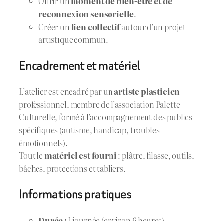
Offrir un
moment de bien-être et de
reconnexion sensorielle
.
Créer un
lien collectif
autour d’un projet
artistique commun.
Encadrement et matériel
L’atelier est encadré par un
artiste plasticien
professionnel, membre de l’association Palette
Culturelle, formé à l’accompagnement des publics
spécifiques (autisme, handicap, troubles
émotionnels).
Tout le
matériel est fourni
: plâtre, filasse, outils,
bâches, protections et tabliers.
Informations pratiques
Durée :
1 journée (environ 6 heures)