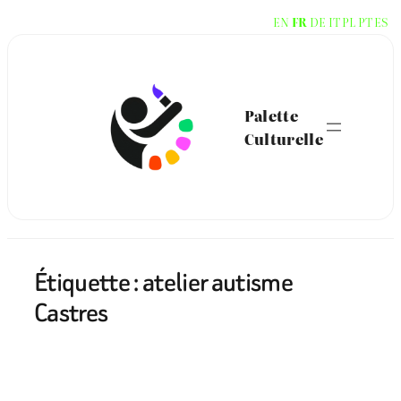
Aller
EN
FR
DE
IT
PL
PT
ES
au
contenu
Palette
Culturelle
Étiquette :
atelier autisme
Castres