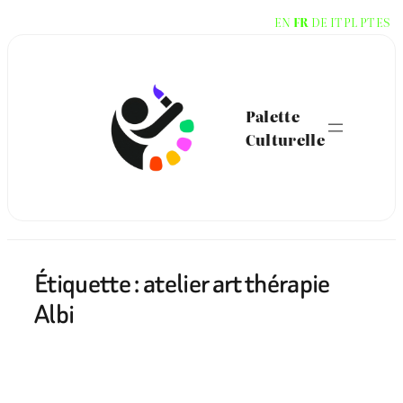
Aller
EN
FR
DE
IT
PL
PT
ES
au
contenu
Palette
Culturelle
Étiquette :
atelier art thérapie
Albi