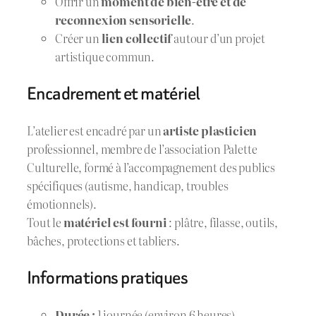
Offrir un
moment de bien-être et de
reconnexion sensorielle
.
Créer un
lien collectif
autour d’un projet
artistique commun.
Encadrement et matériel
L’atelier est encadré par un
artiste plasticien
professionnel, membre de l’association Palette
Culturelle, formé à l’accompagnement des publics
spécifiques (autisme, handicap, troubles
émotionnels).
Tout le
matériel est fourni
: plâtre, filasse, outils,
bâches, protections et tabliers.
Informations pratiques
Durée :
1 journée (environ 6 heures)