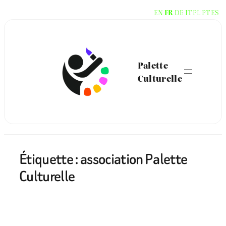
Aller
EN
FR
DE
IT
PL
PT
ES
au
contenu
Palette
Culturelle
Étiquette :
association Palette
Culturelle