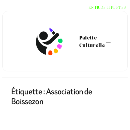
Aller
EN
FR
DE
IT
PL
PT
ES
au
contenu
Palette
Culturelle
Étiquette :
Association de
Boissezon