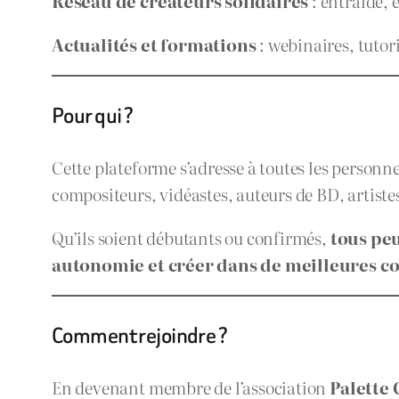
Réseau de créateurs solidaires
: entraide, 
Actualités et formations
: webinaires, tutor
Pour qui ?
Cette plateforme s’adresse à toutes les personne
compositeurs, vidéastes, auteurs de BD, artis
Qu’ils soient débutants ou confirmés,
tous peu
autonomie et créer dans de meilleures c
Comment rejoindre ?
En devenant membre de l’association
Palette 