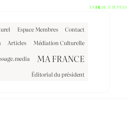
EN
FR
DE
IT
PL
PT
ES
urel
Espace Membres
Contact
s
Articles
Médiation Culturelle
MA FRANCE
issage.media
Éditorial du président