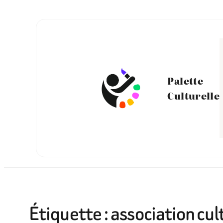
Aller
au
contenu
Palette
Culturelle
Étiquette :
association cul