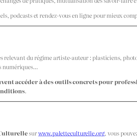
échanges de pratiques, mutualisation des savoir-faire
iels, podcasts et rendez-vous en ligne pour mieux comp
s relevant du régime artiste-auteur : plasticiens, photo
tes numériques…
vent accéder à des outils concrets pour profess
onditions
.
Culturelle
sur
www.paletteculturelle.org
, vous pouve