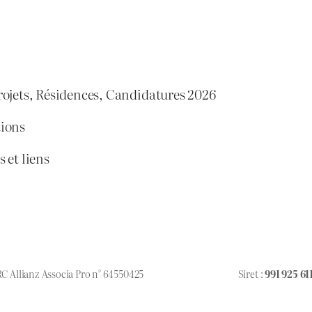
rojets, Résidences, Candidatures 2026
tions
 et liens
 RC Allianz Associa Pro n° 64550425
Siret :
991 925 61