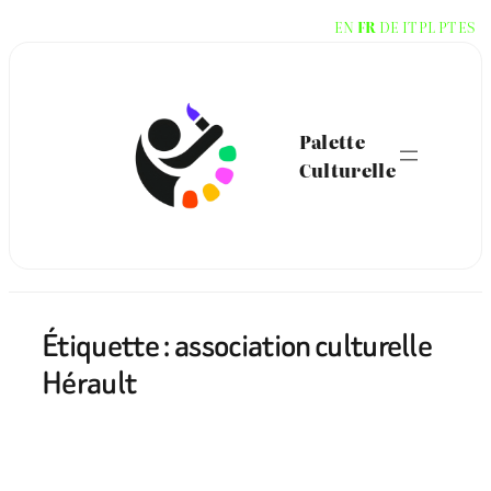
Aller
EN
FR
DE
IT
PL
PT
ES
au
contenu
Palette
Culturelle
Étiquette :
association culturelle
Hérault