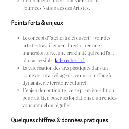
L’évènement s’inscrit dans le cadre des
Journées Nationales des Artistes.
Points forts & enjeux
Le concept d’“atelier à ciel ouvert” : voir des
artistes travailler « en direct » crée une
immersion forte, une proximité qui rend l’art
plus accessible.
ladepeche.fr+1
La valorisation des arts plastiques dans un
contexte rural/villageois, ce qui contribue à
dynamiser le territoire culturel.
L’enjeu de continuité : cette première édition
pourrait bien poser les fondations d’un rendez-
vous annuel ou régulier.
Quelques chiffres & données pratiques