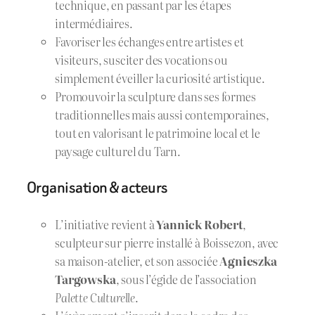
technique, en passant par les étapes
intermédiaires.
Favoriser les échanges entre artistes et
visiteurs, susciter des vocations ou
simplement éveiller la curiosité artistique.
Promouvoir la sculpture dans ses formes
traditionnelles mais aussi contemporaines,
tout en valorisant le patrimoine local et le
paysage culturel du Tarn.
Organisation & acteurs
L’initiative revient à
Yannick Robert
,
sculpteur sur pierre installé à Boissezon, avec
sa maison-atelier, et son associée
Agnieszka
Targowska
, sous l’égide de l’association
Palette Culturelle
.