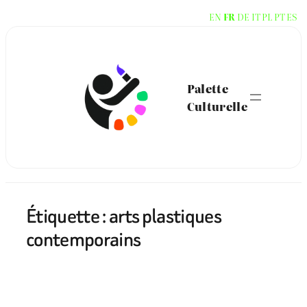
Aller
EN
FR
DE
IT
PL
PT
ES
au
contenu
Palette
Culturelle
Étiquette :
arts plastiques
contemporains