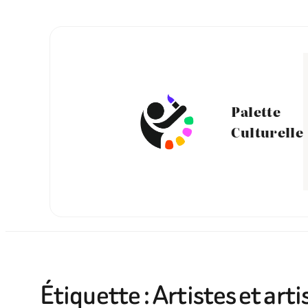
Aller
au
contenu
Palette
Culturelle
Étiquette :
Artistes et arti