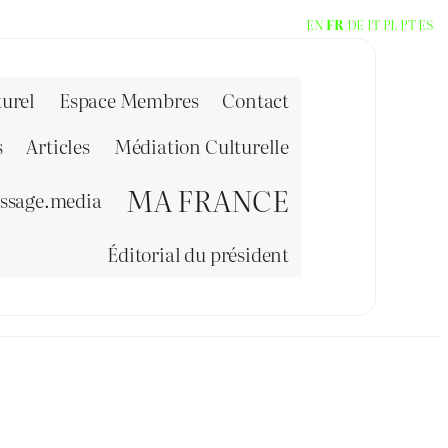
EN
FR
DE
IT
PL
PT
ES
urel
Espace Membres
Contact
s
Articles
Médiation Culturelle
MA FRANCE
issage.media
Éditorial du président