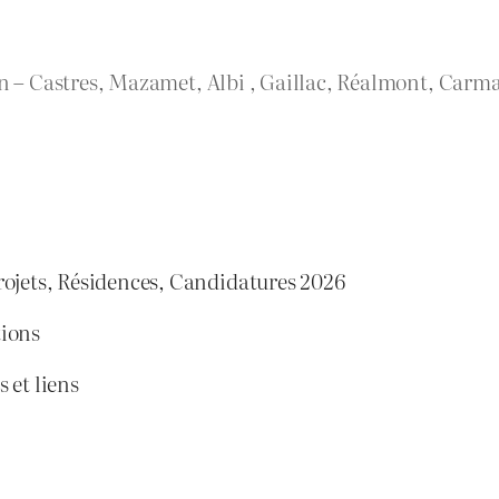
rn – Castres, Mazamet, Albi , Gaillac, Réalmont, Carma
rojets, Résidences, Candidatures 2026
tions
 et liens