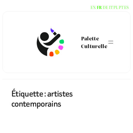
Aller
EN
FR
DE
IT
PL
PT
ES
au
contenu
Palette
Culturelle
Étiquette :
artistes
contemporains