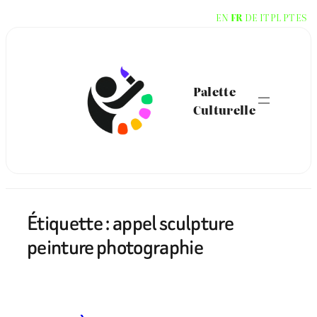
Aller
EN
FR
DE
IT
PL
PT
ES
au
contenu
Palette
Culturelle
Étiquette :
appel sculpture
peinture photographie