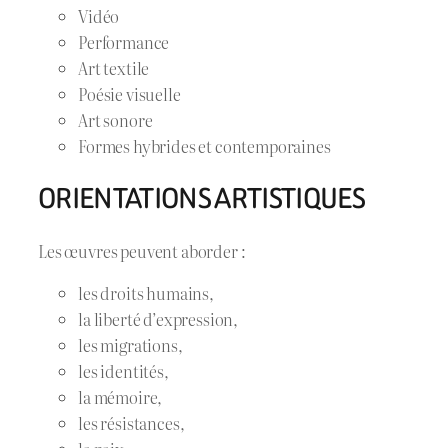
Vidéo
Performance
Art textile
Poésie visuelle
Art sonore
Formes hybrides et contemporaines
ORIENTATIONS ARTISTIQUES
Les œuvres peuvent aborder :
les droits humains,
la liberté d’expression,
les migrations,
les identités,
la mémoire,
les résistances,