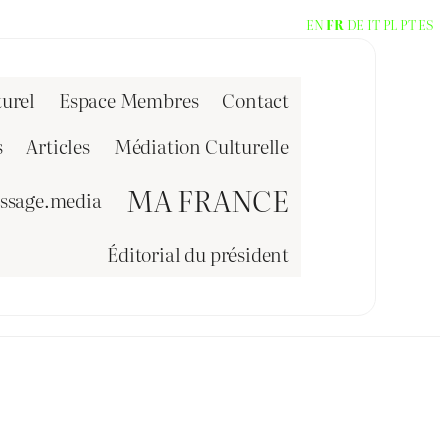
EN
FR
DE
IT
PL
PT
ES
urel
Espace Membres
Contact
s
Articles
Médiation Culturelle
MA FRANCE
issage.media
Éditorial du président