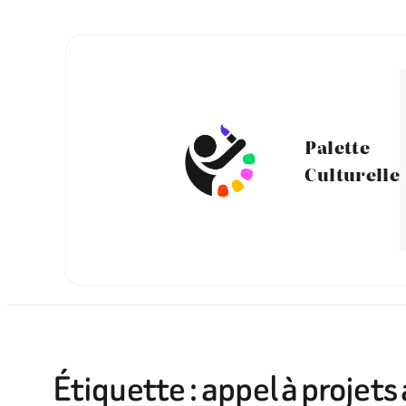
Aller
au
contenu
Palette
Culturelle
Étiquette :
appel à projets