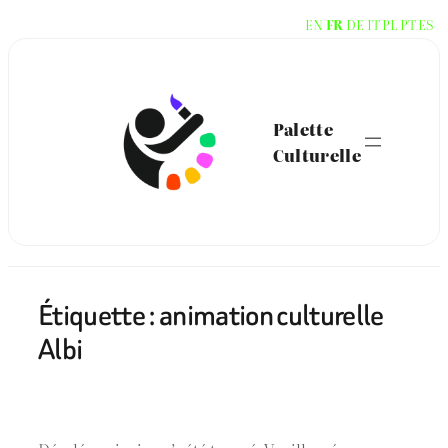
Aller
EN
FR
DE
IT
PL
PT
ES
au
contenu
Palette
Culturelle
Étiquette :
animation culturelle
Albi