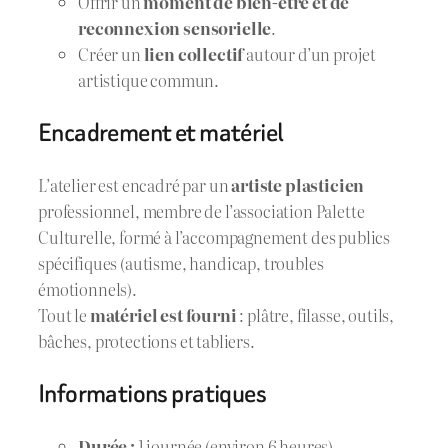
Offrir un
moment de bien-être et de
reconnexion sensorielle
.
Créer un
lien collectif
autour d’un projet
artistique commun.
Encadrement et matériel
L’atelier est encadré par un
artiste plasticien
professionnel, membre de l’association Palette
Culturelle, formé à l’accompagnement des publics
spécifiques (autisme, handicap, troubles
émotionnels).
Tout le
matériel est fourni
: plâtre, filasse, outils,
bâches, protections et tabliers.
Informations pratiques
Durée :
1 journée (environ 6 heures)