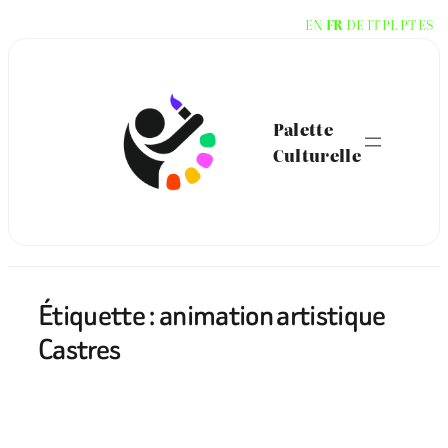
Aller
EN
FR
DE
IT
PL
PT
ES
au
contenu
Palette
Culturelle
Étiquette :
animation artistique
Castres