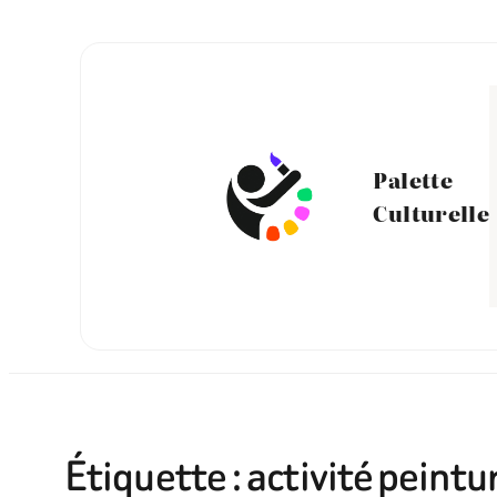
Aller
au
contenu
Palette
Culturelle
Étiquette :
activité peintu