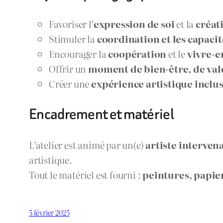
Favoriser l’
expression de soi
et la
créat
Stimuler la
coordination et les capacit
Encourager la
coopération
et le
vivre-
Offrir un
moment de bien-être, de valo
Créer une
expérience artistique inclus
Encadrement et matériel
L’atelier est animé par un(e)
artiste interven
artistique.
Tout le matériel est fourni :
peintures, papier
5 février 2025