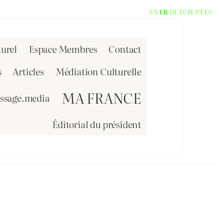
EN
FR
DE
IT
PL
PT
ES
urel
Espace Membres
Contact
s
Articles
Médiation Culturelle
MA FRANCE
issage.media
Éditorial du président