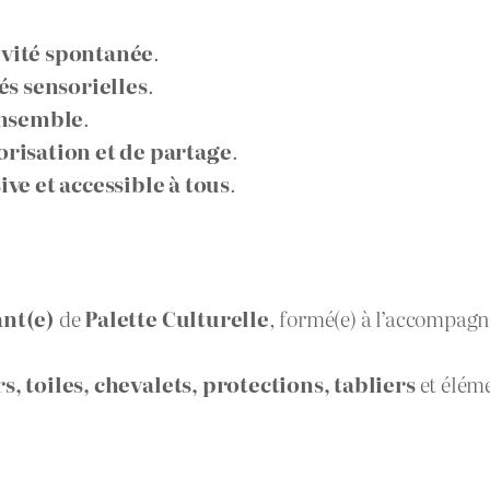
ivité spontanée
.
és sensorielles
.
ensemble
.
risation et de partage
.
ive et accessible à tous
.
ant(e)
de
Palette Culturelle
, formé(e) à l’accompagn
s, toiles, chevalets, protections, tabliers
et élém