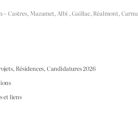
rn – Castres, Mazamet, Albi , Gaillac, Réalmont, Carma
rojets, Résidences, Candidatures 2026
tions
 et liens