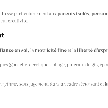
s’adresse particulièrement aux
parents isolés
,
person
eur créativité.
nt
fiance en soi
, la
motricité fine
et la
liberté d’exp
ues (gouache, acrylique, collage, pinceau, doigts, épo
on rythme, sans jugement, dans un cadre sécurisant et i