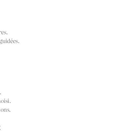
res.
guidées.
.
oisi.
ions.
x