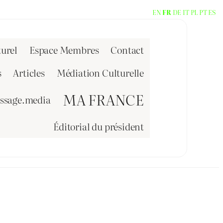
EN
FR
DE
IT
PL
PT
ES
urel
Espace Membres
Contact
s
Articles
Médiation Culturelle
MA FRANCE
issage.media
Éditorial du président