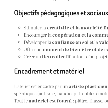
Objectifs pédagogiques et sociau
Stimuler la
créativité et la motricité f
Encourager la
coopération et la comm
Développer la
confiance en soi
et la
val
Offrir un
moment de bien-être et de r
Créer un
lien collectif
autour d’un proje
Encadrement et matériel
L’atelier est encadré par un
artiste plasticien
spécifiques (autisme, handicap, troubles émoti
Tout le
matériel est fourni
: plâtre, filasse, 