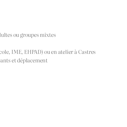
dultes ou groupes mixtes
 école, IME, EHPAD) ou en atelier à Castres
pants et déplacement