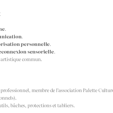
x
ine
.
unication
.
orisation personnelle
.
econnexion sensorielle
.
t artistique commun.
professionnel, membre de l’association Palette Cultur
onnels).
outils, bâches, protections et tabliers.