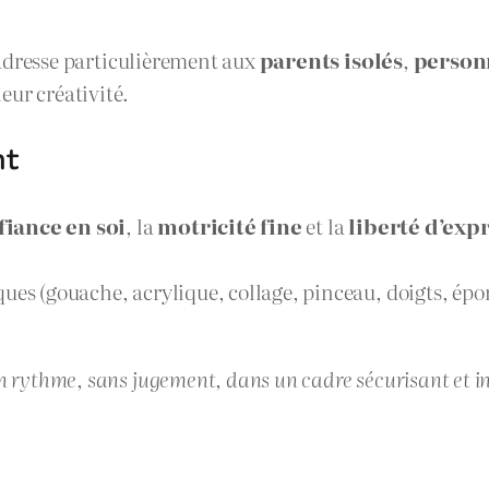
s’adresse particulièrement aux
parents isolés
,
person
eur créativité.
nt
fiance en soi
, la
motricité fine
et la
liberté d’exp
ues (gouache, acrylique, collage, pinceau, doigts, épo
on rythme, sans jugement, dans un cadre sécurisant et i