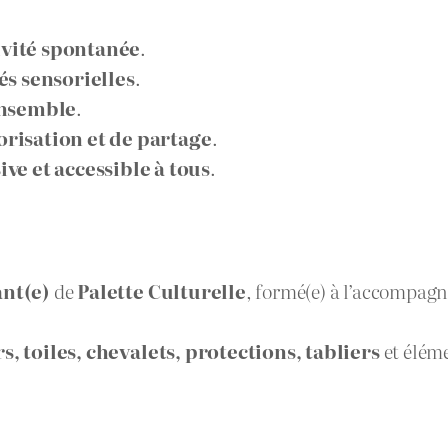
ivité spontanée
.
és sensorielles
.
ensemble
.
risation et de partage
.
ive et accessible à tous
.
ant(e)
de
Palette Culturelle
, formé(e) à l’accompagn
s, toiles, chevalets, protections, tabliers
et élém