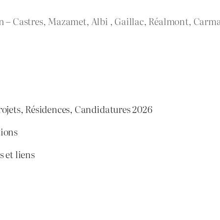
rn – Castres, Mazamet, Albi , Gaillac, Réalmont, Carma
rojets, Résidences, Candidatures 2026
tions
 et liens