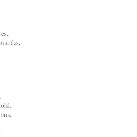
res.
guidées.
.
oisi.
ions.
x