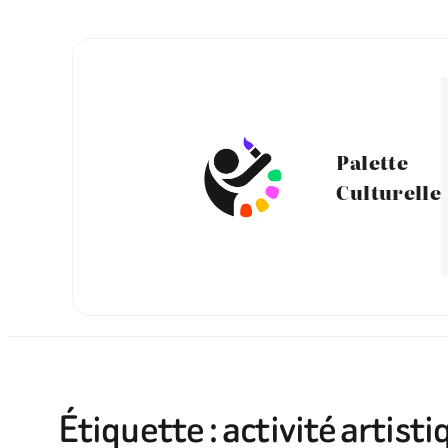
Aller
au
contenu
Palette
Culturelle
Étiquette :
activité artisti