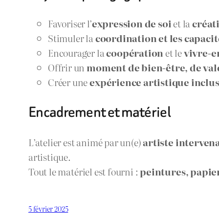
Favoriser l’
expression de soi
et la
créat
Stimuler la
coordination et les capacit
Encourager la
coopération
et le
vivre-
Offrir un
moment de bien-être, de valo
Créer une
expérience artistique inclus
Encadrement et matériel
L’atelier est animé par un(e)
artiste interven
artistique.
Tout le matériel est fourni :
peintures, papier
5 février 2025