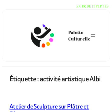
Aller
EN
FR
DE
IT
PL
PT
ES
au
contenu
Palette
Culturelle
Étiquette :
activité artistique Albi
Atelier de Sculpture sur Plâtre et