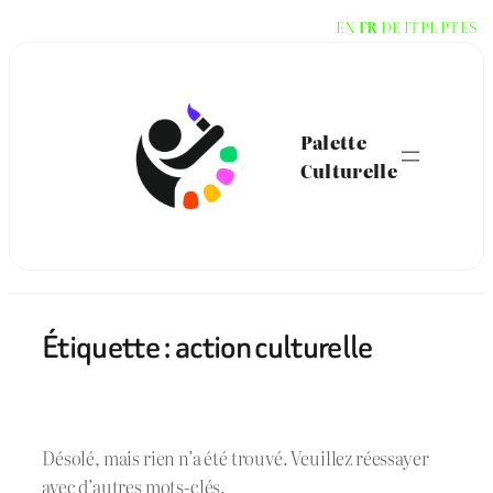
Aller
EN
FR
DE
IT
PL
PT
ES
au
contenu
Palette
Culturelle
Étiquette :
action culturelle
Désolé, mais rien n’a été trouvé. Veuillez réessayer
avec d’autres mots-clés.