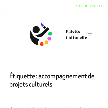
Aller
EN
FR
DE
IT
PL
PT
ES
au
contenu
Palette
Culturelle
Étiquette :
accompagnement de
projets culturels