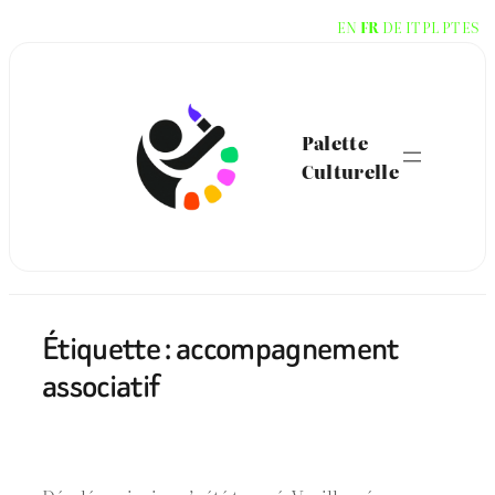
Aller
EN
FR
DE
IT
PL
PT
ES
au
contenu
Palette
Culturelle
Étiquette :
accompagnement
associatif