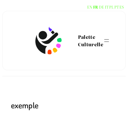
Aller
EN
FR
DE
IT
PL
PT
ES
au
contenu
Palette
Culturelle
exemple